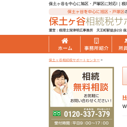
保土ヶ谷を中心に旭区・戸塚区に対応!｜税
運営：税理士深津明広事務所
天王町駅徒歩2分 保
保土ヶ谷相続税サポートセンター
>
H
We
0120-337-379