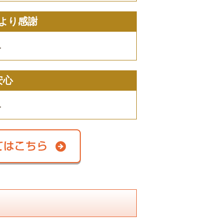
より感謝
…
安心
…