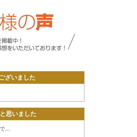
ございました
いと思いました
で…